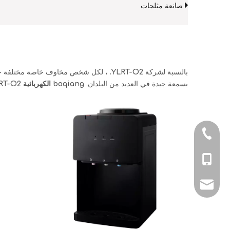
صانعة مثلجات
بالنسبة لشركة
YLRT-O2.
، لكل شخص مخاوف خاصة مختلفة حوله 
بسمعة جيدة في العديد من البلدان.
boqiang الكهربائية
RT-O2.
0086-05746356
0086-137388025
joyce@boqiang