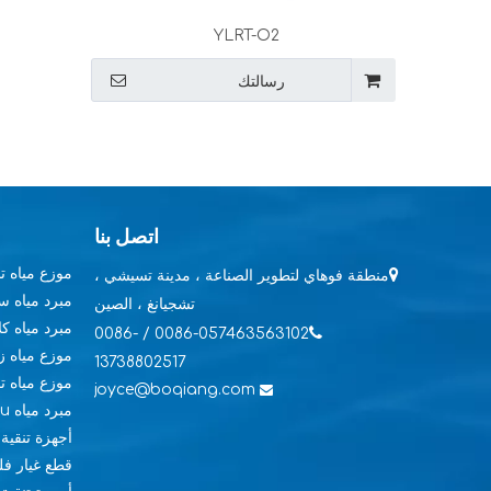
YLRT-O2
رسالتك
اتصل بنا
موزع مياه 

منطقة فوهاي لتطوير الصناعة ، مدينة تسيشي ،
مبرد مياه 
تشجيانغ ، الصين
مبرد مياه كل

0086-057463563102 / 0086-
موزع مياه ز
13738802517
موزع مياه 
joyce@boqiang.com

مبرد مياه Pou
أجهزة تنقية 
قطع غيار فلت