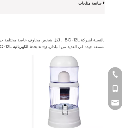
صانعة مثلجات
بالنسبة لشركة
BQ-12L.
، لكل شخص مخاوف خاصة مختلفة حوله ، 
بسمعة جيدة في العديد من البلدان.
boqiang الكهربائية
Q-12L.
0086-05746356
0086-137388025
joyce@boqiang