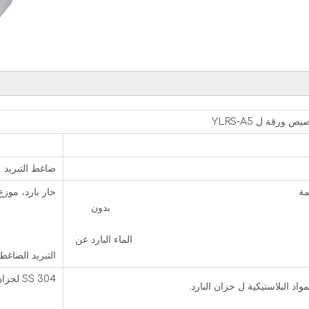
YLRS
ضاغط التبريد
ع المياه الدائمة الكلمة
حار بار
ون
الوزراء
بدون
البارد عن
الماء
لكتروني
التبر
 304
ه الساخنة؛ المواد البلاستيكية ل خزان البارد.