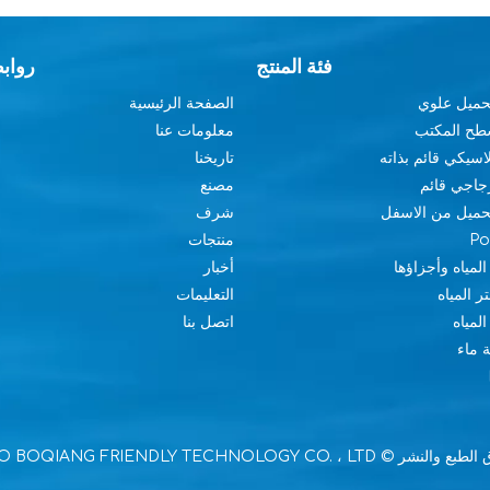
فئة المنتج
رواب
تحميل علوي
الصفحة الرئيسية
سطح المكتب
معلومات عنا
اسيكي قائم بذاته
تاريخنا
جاجي قائم
مصنع
تحميل من الاسفل
شرف
منتجات
المياه وأجزاؤها
أخبار
ر المياه
التعليمات
المياه
اتصل بنا
 ماء
© NINGBO BOQIANG FRIENDLY TECHNOLOGY CO. ، LTD. التكنولوجيا عن طريق