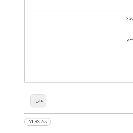
على:
YLRS-A5.