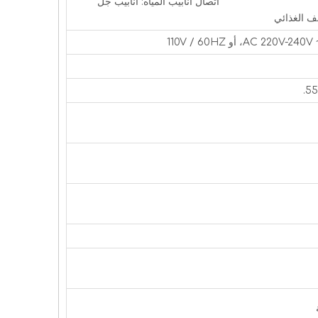
نابيب المياه: أنابيب جل
ف الغذائي
AC 220، أو 110V / 60HZ