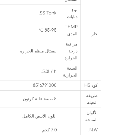
نوع
SS Tank.
دبابات
TEMP
85-95 ℃.
حار
المدى
مراقبة
درجة
بيميتال منظم الحراره
الحرارة
السعة
5.0l / h.
الحرارية
كود HS
8516791000
طريقة
5 طبقة علبة كرتون
التعبئة
الألوان
اللون الأبيض الكامل
المتاحة
N.W.
7.0 كجم