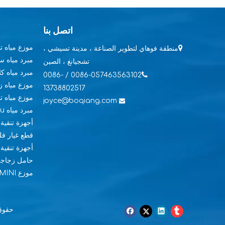
اتصل بنا
موزع مياه 

منطقة فوهاي لتطوير الصناعة ، مدينة تسيشي ،
مبرد مياه 
تشجيانغ ، الصين
مبرد مياه كل

0086-057463563102 / 0086-
موزع مياه ز
13738802517
موزع مياه 
joyce@boqiang.com

مبرد مياه Pou
أجهزة تنقية 
قطع غيار فلت
أجهزة تنقية 
حامل زجاجة
موزع MINI
حقوق الطبع والنشر 