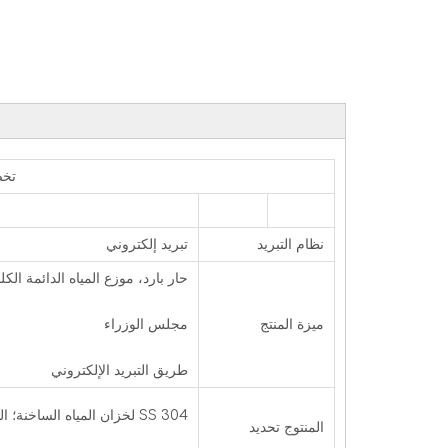
تخصيص ورقة ل -A5
نظام التبريد
تبريد إلكتروني
حار بارد، موز
بد
ميزة المنتج
مجلس 
الماء 
طريق التبريد الإ
SS 304 لخزان الميا
المنتوج تحديد