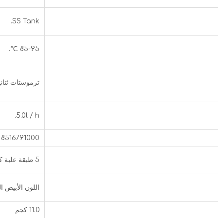
SS Tank.
85-95 ℃.
ترموستات ثنائ
5.0l / h.
8516791000
5 طبقة علبة كرتون
اللون الأبيض ا
11.0 كجم