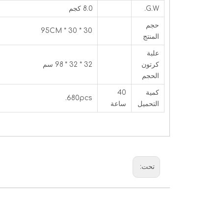
G.W.
8.0 كجم
حجم
30 * 30 * 95CM
المنتج
علبة
كرتون
32 * 32 * 98 سم
الحجم
كمية
40
680pcs.
التحميل
ساعة
تحت: