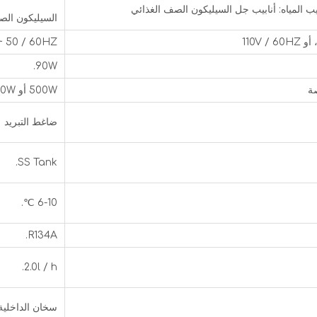
اتصال أ
ابيب جل السيليكون الصف الغذائي
السيليكون الص
V-240V ~ 50 / 60HZ
90W.
500W أو 550W.
ضاغط التبريد
SS Tank.
6-10 ℃.
R134A.
2.0l / h.
سخان الداخلية