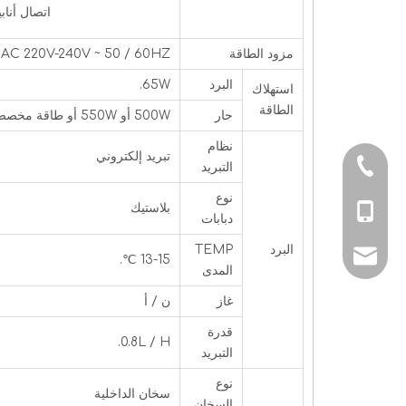
اتصال أنابيب المياه: أن
مزود الطاقة
AC 220V-240V ~ 50 / 60HZ، أو 110V / 60HZ
البرد
65W.
استهلاك
الطاقة
حار
500W أو 550W أو طاقة مخصصة
نظام
تبريد إلكتروني
0086-05746356
التبريد
نوع
بلاستيك
0086-137388025
دبابات
البرد
TEMP
joyce@boqiang
13-15 ℃.
المدى
غاز
ن / أ
قدرة
0.8L / H.
التبريد
نوع
سخان الداخلية
السخان